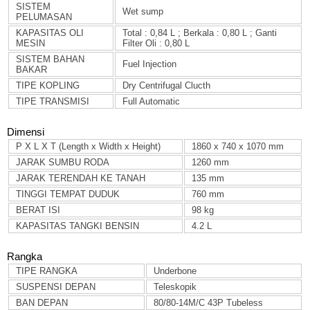
SISTEM
Wet sump
PELUMASAN
KAPASITAS OLI
Total : 0,84 L ; Berkala : 0,80 L ; Ganti
MESIN
Filter Oli : 0,80 L
SISTEM BAHAN
Fuel Injection
BAKAR
TIPE KOPLING
Dry Centrifugal Clucth
TIPE TRANSMISI
Full Automatic
Dimensi
P X L X T (Length x Width x Height)
1860 x 740 x 1070 mm
JARAK SUMBU RODA
1260 mm
JARAK TERENDAH KE TANAH
135 mm
TINGGI TEMPAT DUDUK
760 mm
BERAT ISI
98 kg
KAPASITAS TANGKI BENSIN
4.2 L
Rangka
TIPE RANGKA
Underbone
SUSPENSI DEPAN
Teleskopik
BAN DEPAN
80/80-14M/C 43P Tubeless