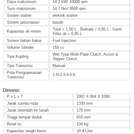
Daya maksimum
14.2 kW/ 10000 rpm
Torsi maksimum
14.7 Nm/ 8500 rpm
Sistem starter
elektrik starter
Sistem pelumasan
basah
Total = 1,50 L ; Berkala = 0,85 L ; Ganti
Kapasitas oli mesin
Filter oli = 0,95 L
Sistem bahan bakar
Fuel Injection
Volume Silinder
155 cc
Wet Type Multi-Plate Clutch; Assist &
Tipe Kopling
Slipper Clutch
Tipe Transmisi
Manual
Pola Pengoperasian
1-N-2-3-4-5-6
Transmisi
Dimensi
P x L x T
2007 X 804 X 1080
Jarak sumbu roda
1330 mm
Jarak terendah ke tanah
170 mm
Tinggi tempat duduk
810 mm
Berat Isi
134 kg
Kapasitas tangki besin
10.4 Liter