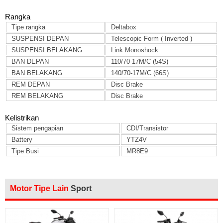
Rangka
Tipe rangka
Deltabox
SUSPENSI DEPAN
Telescopic Form ( Inverted )
SUSPENSI BELAKANG
Link Monoshock
BAN DEPAN
110/70-17M/C (54S)
BAN BELAKANG
140/70-17M/C (66S)
REM DEPAN
Disc Brake
REM BELAKANG
Disc Brake
Kelistrikan
Sistem pengapian
CDI/Transistor
Battery
YTZ4V
Tipe Busi
MR8E9
Motor Tipe Lain
Sport