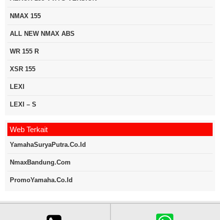
NMAX 155
ALL NEW NMAX ABS
WR 155 R
XSR 155
LEXI
LEXI – S
Web Terkait
YamahaSuryaPutra.co.id
NmaxBandung.com
PromoYamaha.co.id
Copyright © 2020
Yamahakredit.com
| Developed by :
PT. LTM