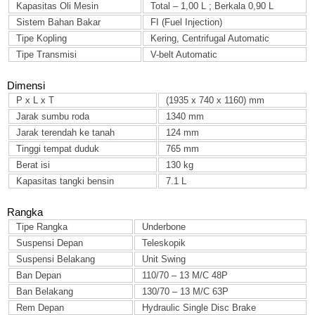
Kapasitas Oli Mesin
Total – 1,00 L ; Berkala 0,90 L
Sistem Bahan Bakar
FI (Fuel Injection)
Tipe Kopling
Kering, Centrifugal Automatic
Tipe Transmisi
V-belt Automatic
Dimensi
P x L x T
(1935 x 740 x 1160) mm
Jarak sumbu roda
1340 mm
Jarak terendah ke tanah
124 mm
Tinggi tempat duduk
765 mm
Berat isi
130 kg
Kapasitas tangki bensin
7.1 L
Rangka
Tipe Rangka
Underbone
Suspensi Depan
Teleskopik
Suspensi Belakang
Unit Swing
Ban Depan
110/70 – 13 M/C 48P
Ban Belakang
130/70 – 13 M/C 63P
Rem Depan
Hydraulic Single Disc Brake