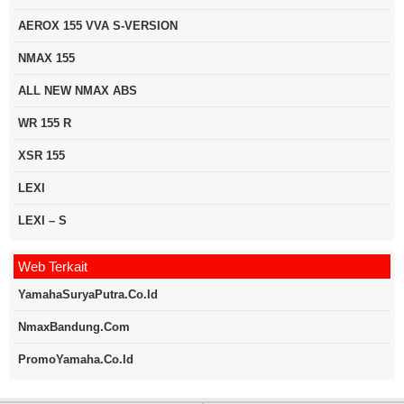
AEROX 155 VVA S-VERSION
NMAX 155
ALL NEW NMAX ABS
WR 155 R
XSR 155
LEXI
LEXI – S
Web Terkait
YamahaSuryaPutra.co.id
NmaxBandung.com
PromoYamaha.co.id