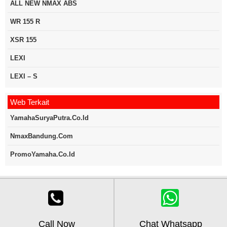
ALL NEW NMAX ABS
WR 155 R
XSR 155
LEXI
LEXI – S
Web Terkait
YamahaSuryaPutra.co.id
NmaxBandung.com
PromoYamaha.co.id
Copyright © 2020
Yamahakredit.com
| Developed by :
PT. LTM
Call Now
Chat Whatsapp