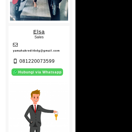
Elsa
Sales
yamahakreditbdg@gmail.com
081220073599
Hubungi via Whatsapp