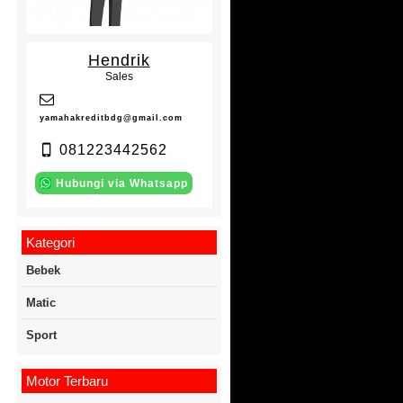
Hendrik
Sales
yamahakreditbdg@gmail.com
081223442562
Hubungi via Whatsapp
Kategori
Bebek
Matic
Sport
Motor Terbaru