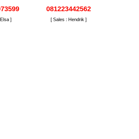
073599
081223442562
 Elsa ]
[ Sales : Hendrik ]