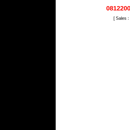
081220
[ Sales :