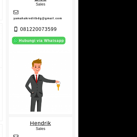
Sales
yamahakreditbdg@gmail.com
081220073599
Hubungi via Whatsapp
Hendrik
Sales