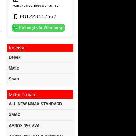
yamahakreditbdg@gmail.com
081223442562
Hubungi via Whatsapp
Kategori
Bebek
Matic
Sport
Motor Terbaru
ALL NEW NMAX STANDARD
XMAX
AEROX 155 VVA