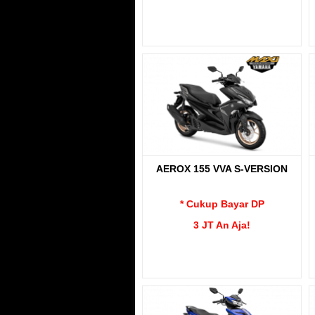
AEROX 155 VVA S-VERSION
* Cukup Bayar DP
3 JT An Aja!