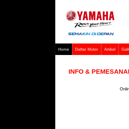
Home
Daftar Motor
Artikel
Gall
INFO & PEMESANA
Onli