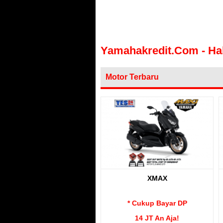
Yamahakredit.com - Ha
Motor Terbaru
XMAX
* Cukup Bayar DP
14 JT An Aja!