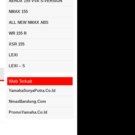
AEROX 155 VVA S-VERSION
NMAX 155
ALL NEW NMAX ABS
WR 155 R
XSR 155
LEXI
LEXI – S
Web Terkait
YamahaSuryaPutra.co.id
NmaxBandung.com
PromoYamaha.co.id