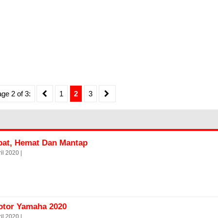
ge 2 of 3:
1
2
3
bat, Hemat Dan Mantap
il 2020 |
otor Yamaha 2020
il 2020 |