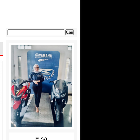
Cari
untuk:
Elsa