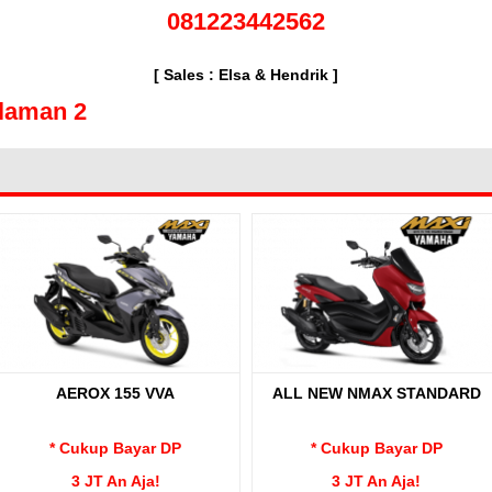
081223442562
[ Sales : Elsa & Hendrik ]
laman 2
AEROX 155 VVA
ALL NEW NMAX STANDARD
* Cukup Bayar DP
* Cukup Bayar DP
3 JT An Aja!
3 JT An Aja!