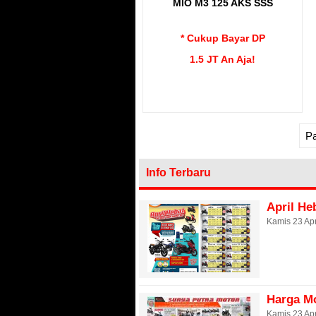
MIO M3 125 AKS SSS
* Cukup Bayar DP
1.5 JT An Aja!
Pa
Info Terbaru
April He
Kamis 23 Apr
Harga M
Kamis 23 Apr